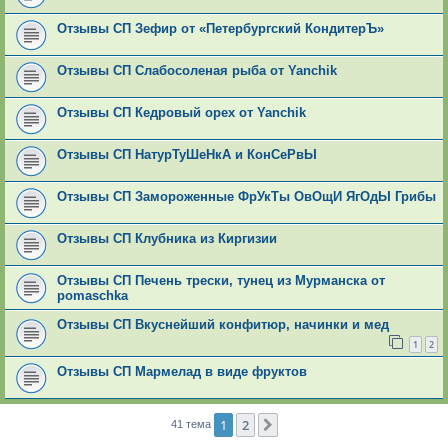
Отзывы СП Зефир от «Петербургский КондитерЪ»
Отзывы СП Слабосоленая рыба от Yanchik
Отзывы СП Кедровый орех от Yanchik
Отзывы СП НатурТуШеНкА и КонСеРвЫ
Отзывы СП Замороженные ФрУкТы ОвОщИ ЯгОдЫ Грибы
Отзывы СП Клубника из Киргизии
Отзывы СП Печень трески, тунец из Мурманска от
pomaschka
Отзывы СП Вкуснейший конфитюр, начинки и мед
1
2
Отзывы СП Мармелад в виде фруктов
1
2
След.
41 тема