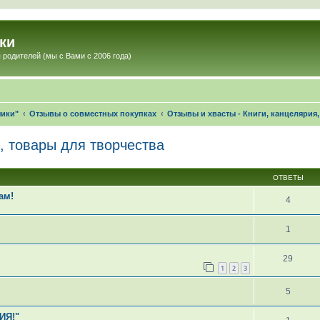
ки
 родителей (мы с Вами с 2006 года)
чики"
Отзывы о совместных покупках
Отзывы и хвасты - Книги, канцелярия
, товары для творчества
ОТВЕТЫ
ам!
4
1
29
1
2
3
5
ИЯ!"