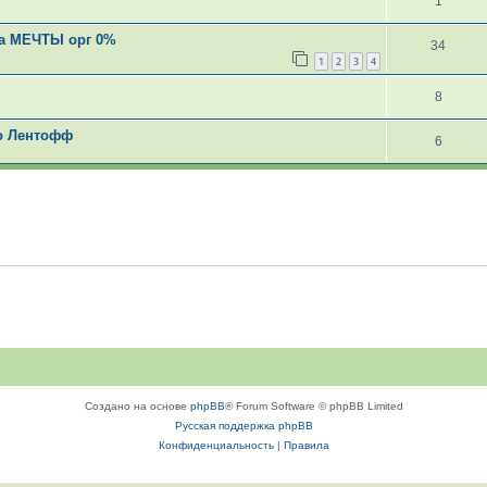
1
Ека МЕЧТЫ орг 0%
34
1
2
3
4
8
ко Лентофф
6
Создано на основе
phpBB
® Forum Software © phpBB Limited
Русская поддержка phpBB
Конфиденциальность
|
Правила