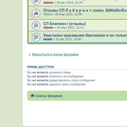
Admin
»
08 авг 2024, 21:05
Отзывы СП Л а б и р и н т: книги. БИблИот
Юkka
»
18 мар 2022, 12:09
СП Благовест (отзывы)
Admin
»
24 июн 2022, 15:12
Хвасталки красивыми бантиками и не толь
termit
»
16 авг 2022, 19:40
Вернуться к списку форумов
ПРАВА ДОСТУПА
Вы
не можете
начинать темы
Вы
не можете
отвечать на сообщения
Вы
не можете
редактировать свои сообщения
Вы
не можете
удалять свои сообщения
Список форумов