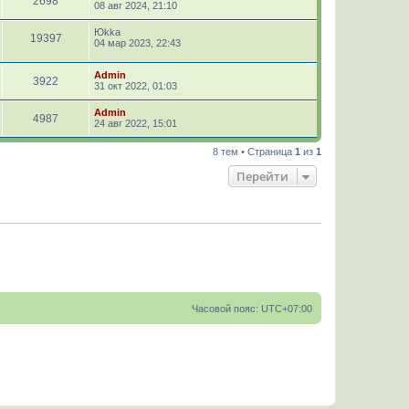
2698
08 авг 2024, 21:10
Юkka
19397
04 мар 2023, 22:43
Admin
3922
31 окт 2022, 01:03
Admin
4987
24 авг 2022, 15:01
8 тем • Страница
1
из
1
Перейти
Часовой пояс:
UTC+07:00