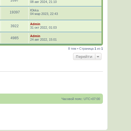
2697
08 авг 2024, 21:10
Юkka
19397
04 мар 2023, 22:43
Admin
3922
31 окт 2022, 01:03
Admin
4985
24 авг 2022, 15:01
8 тем • Страница
1
из
1
Перейти
Часовой пояс:
UTC+07:00