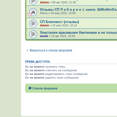
Admin
»
08 авг 2024, 21:05
Отзывы СП Л а б и р и н т: книги. БИблИот
Юkka
»
18 мар 2022, 12:09
СП Благовест (отзывы)
Admin
»
24 июн 2022, 15:12
Хвасталки красивыми бантиками и не толь
termit
»
16 авг 2022, 19:40
Вернуться к списку форумов
ПРАВА ДОСТУПА
Вы
не можете
начинать темы
Вы
не можете
отвечать на сообщения
Вы
не можете
редактировать свои сообщения
Вы
не можете
удалять свои сообщения
Список форумов