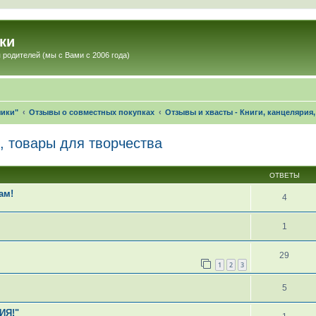
ки
 родителей (мы с Вами с 2006 года)
чики"
Отзывы о совместных покупках
Отзывы и хвасты - Книги, канцелярия
, товары для творчества
ОТВЕТЫ
ам!
4
1
29
1
2
3
5
ИЯ!"