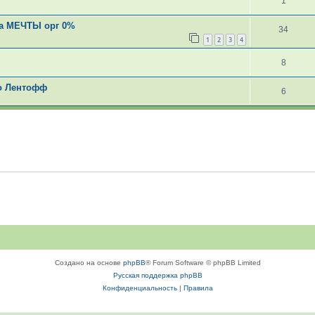
1
Ека МЕЧТЫ орг 0%
34
1
2
3
4
8
ко Лентофф
6
Создано на основе
phpBB
® Forum Software © phpBB Limited
Русская поддержка phpBB
Конфиденциальность
|
Правила