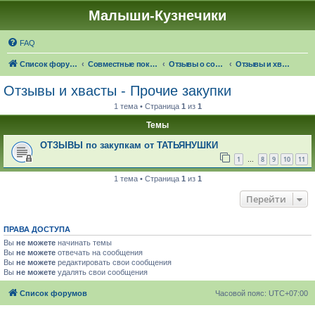
Малыши-Кузнечики
FAQ
Список форумов
Совместные покупки "Малыши-Кузнечики"
Отзывы о совместных покупках
Отзывы и хвасты - Прочие закупки
Отзывы и хвасты - Прочие закупки
1 тема • Страница
1
из
1
Темы
ОТЗЫВЫ по закупкам от ТАТЬЯНУШКИ
1
8
9
10
11
…
1 тема • Страница
1
из
1
Перейти
ПРАВА ДОСТУПА
Вы
не можете
начинать темы
Вы
не можете
отвечать на сообщения
Вы
не можете
редактировать свои сообщения
Вы
не можете
удалять свои сообщения
Список форумов
Часовой пояс:
UTC+07:00