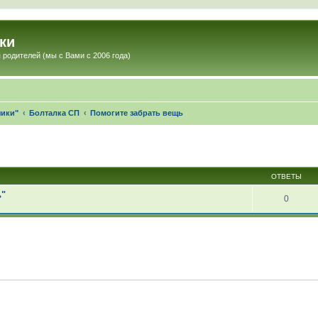
ки
 родителей (мы с Вами с 2006 года)
чики"
Болталка СП
Помогите забрать вещь
ОТВЕТЫ
ь"
0