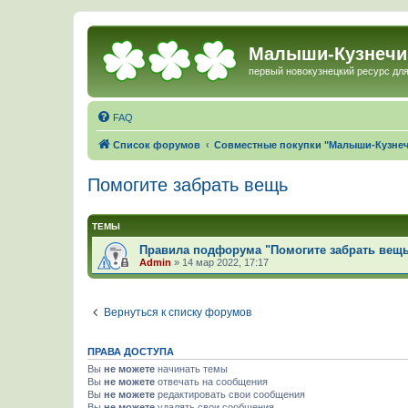
Малыши-Кузнечи
первый новокузнецкий ресурс для
FAQ
Список форумов
Совместные покупки "Малыши-Кузне
Помогите забрать вещь
ТЕМЫ
Правила подфорума "Помогите забрать вещ
Admin
»
14 мар 2022, 17:17
Вернуться к списку форумов
ПРАВА ДОСТУПА
Вы
не можете
начинать темы
Вы
не можете
отвечать на сообщения
Вы
не можете
редактировать свои сообщения
Вы
не можете
удалять свои сообщения