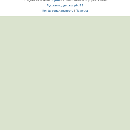
Создано на основе
phpBB
® Forum Software © phpBB Limited
Русская поддержка phpBB
Конфиденциальность
|
Правила