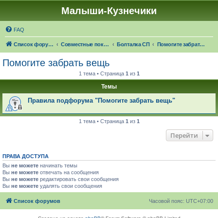
Малыши-Кузнечики
FAQ
Список форумов
Совместные покупки "Малыши-Кузнечики"
Болталка СП
Помогите забрать вещь
Помогите забрать вещь
1 тема • Страница
1
из
1
Темы
Правила подфорума "Помогите забрать вещь"
1 тема • Страница
1
из
1
Перейти
ПРАВА ДОСТУПА
Вы
не можете
начинать темы
Вы
не можете
отвечать на сообщения
Вы
не можете
редактировать свои сообщения
Вы
не можете
удалять свои сообщения
Список форумов
Часовой пояс:
UTC+07:00