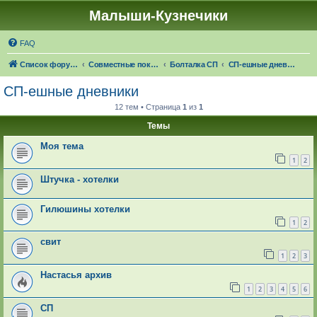
Малыши-Кузнечики
FAQ
Список форумов
Совместные покупки "Малыши-Кузнечики"
Болталка СП
СП-ешные дневники
СП-ешные дневники
12 тем • Страница
1
из
1
Темы
Моя тема
1
2
Штучка - хотелки
Гилюшины хотелки
1
2
свит
1
2
3
Настасья архив
1
2
3
4
5
6
СП