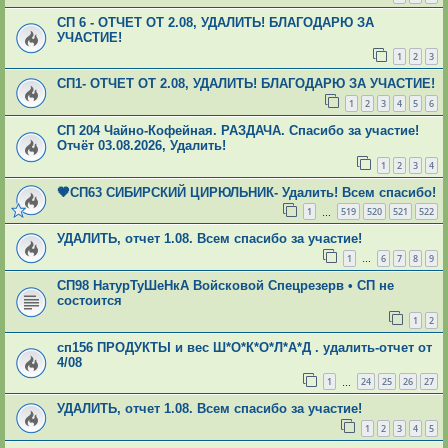
СП 6 - ОТЧЕТ ОТ 2.08, УДАЛИТЬ! БЛАГОДАРЮ ЗА
УЧАСТИЕ!
1
2
3
СП1- ОТЧЕТ ОТ 2.08, УДАЛИТЬ! БЛАГОДАРЮ ЗА УЧАСТИЕ!
1
2
3
4
5
6
СП 204 Чайно-Кофейная. РАЗДАЧА. Спасибо за участие!
Отчёт 03.08.2026, Удалить!
1
2
3
4
🤎СП63 СИБИРСКИЙ ЦИРЮЛЬНИК- Удалить! Всем спасибо!
1
519
520
521
522
…
УДАЛИТЬ, отчет 1.08. Всем спасибо за участие!
1
6
7
8
9
…
СП98 НатурТуШеНкА Войсковой Спецрезерв • СП не
состоится
1
2
сп156 ПРОДУКТЫ и вес Ш*О*К*О*Л*А*Д . удалить-отчет от
4/08
1
24
25
26
27
…
УДАЛИТЬ, отчет 1.08. Всем спасибо за участие!
1
2
3
4
5