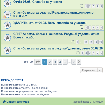
Отчёт 03.08, Спасибо за участие
1
2
3
4
5
Спасибо всем за участие!Роздано,удалить,оплачено
03.08.26!!
УДАЛИТЬ, отчет 04.08. Всем спасибо за участие!
1
2
3
4
5
СП-67 Акосма, белье + качество. Раздача! удалить отчет!
Всем спасибо!
1
17
18
19
20
…
Спасибо всем за участие в закупке*удалить, отчет 30.07.26
1
2
3
4
5
6
Страница
1
из
7
1
2
3
4
5
7
След.
156 тем
…
Перейти
ПРАВА ДОСТУПА
Вы
не можете
начинать темы
Вы
не можете
отвечать на сообщения
Вы
не можете
редактировать свои сообщения
Вы
не можете
удалять свои сообщения
Список форумов
Часовой пояс:
UTC+07:00