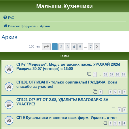
Малыши-Кузнечики
FAQ
Список форумов
Архив
Архив
Страница
1
из
7
1
2
3
4
5
7
След.
156 тем
…
Темы
СП47 "Медовая". Мёд с алтайских пасек. УРОЖАЙ 2026!
Раздача 30.07 (четверг) с 16:00
1
28
29
30
31
…
СП101 ОТЛИВАНТ- только оригиналы! РАЗДАЧА. Всем
спасибо за участие!
1
4
5
6
7
…
СП121 ОТЧЕТ ОТ 2.08, УДАЛИТЬ! БЛАГОДАРЮ ЗА
УЧАСТИЕ!
1
2
СП-9 Купальники и шляпки всех фирм. Удалить отчет
1
2
3
4