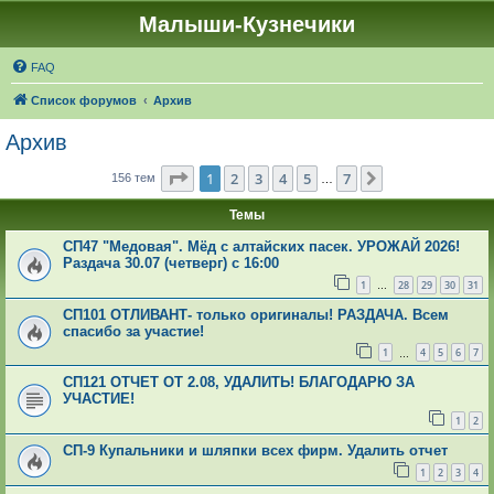
Малыши-Кузнечики
FAQ
Список форумов
Архив
Архив
Страница
1
из
7
1
2
3
4
5
7
След.
156 тем
…
Темы
СП47 "Медовая". Мёд с алтайских пасек. УРОЖАЙ 2026!
Раздача 30.07 (четверг) с 16:00
1
28
29
30
31
…
СП101 ОТЛИВАНТ- только оригиналы! РАЗДАЧА. Всем
спасибо за участие!
1
4
5
6
7
…
СП121 ОТЧЕТ ОТ 2.08, УДАЛИТЬ! БЛАГОДАРЮ ЗА
УЧАСТИЕ!
1
2
СП-9 Купальники и шляпки всех фирм. Удалить отчет
1
2
3
4