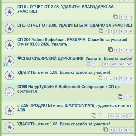
СП 6 - ОТЧЕТ ОТ 2.08, УДАЛИТЬ! БЛАГОДАРЮ ЗА
УЧАСТИЕ!
1
2
3
СП1- ОТЧЕТ ОТ 2.08, УДАЛИТЬ! БЛАГОДАРЮ ЗА УЧАСТИЕ!
1
2
3
4
5
6
СП 204 Чайно-Кофейная. РАЗДАЧА. Спасибо за участие!
Отчёт 03.08.2026, Удалить!
1
2
3
4
🤎СП63 СИБИРСКИЙ ЦИРЮЛЬНИК- Удалить! Всем спасибо!
1
519
520
521
522
…
УДАЛИТЬ, отчет 1.08. Всем спасибо за участие!
1
6
7
8
9
…
СП98 НатурТуШеНкА Войсковой Спецрезерв • СП не
состоится
1
2
сп156 ПРОДУКТЫ и вес Ш*О*К*О*Л*А*Д . удалить-отчет от
4/08
1
24
25
26
27
…
УДАЛИТЬ, отчет 1.08. Всем спасибо за участие!
1
2
3
4
5