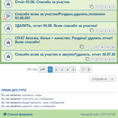
Отчёт 03.08, Спасибо за участие
1
2
3
4
5
Спасибо всем за участие!Роздано,удалить,оплачено
03.08.26!!
УДАЛИТЬ, отчет 04.08. Всем спасибо за участие!
1
2
3
4
5
СП-67 Акосма, белье + качество. Раздача! удалить отчет!
Всем спасибо!
1
17
18
19
20
…
Спасибо всем за участие в закупке*удалить, отчет 30.07.26
1
2
3
4
5
6
Страница
1
из
7
1
2
3
4
5
7
След.
156 тем
…
Перейти
ПРАВА ДОСТУПА
Вы
не можете
начинать темы
Вы
не можете
отвечать на сообщения
Вы
не можете
редактировать свои сообщения
Вы
не можете
удалять свои сообщения
Список форумов
Часовой пояс:
UTC+07:00