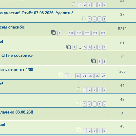
52
1
2
3
4
5
6
участие! Отчёт 03.08.2026, Удалить!
37
1
2
3
4
сем спасибо!
5212
1
518
519
520
521
522
…
е!
81
1
5
6
7
8
9
…
 СП не состоится
13
1
2
ть-отчет от 4/08
266
1
23
24
25
26
27
…
е!
44
1
2
3
4
5
48
1
2
3
4
5
ачено 03.08.26!!
5
ие!
43
1
2
3
4
5