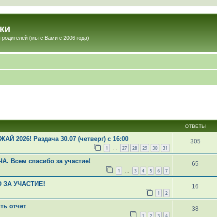
ки
 родителей (мы с Вами с 2006 года)
ОТВЕТЫ
АЙ 2026! Раздача 30.07 (четверг) с 16:00
305
1
27
28
29
30
31
…
. Всем спасибо за участие!
65
1
3
4
5
6
7
…
Ю ЗА УЧАСТИЕ!
16
1
2
ть отчет
38
1
2
3
4