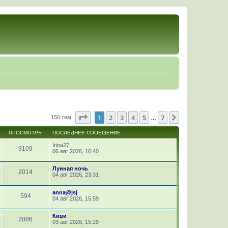
Страница
1
из
7
1
2
3
4
5
7
След.
156 тем
…
ПРОСМОТРЫ
ПОСЛЕДНЕЕ СООБЩЕНИЕ
Irina27
9109
06 авг 2026, 16:40
Лунная ночь
2014
04 авг 2026, 23:31
anna@jsj
594
04 авг 2026, 15:59
Киви
2086
03 авг 2026, 15:29