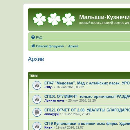
Малыши-Кузнечи
первый новокузнецкий ресурс для
FAQ
Список форумов
Архив
Архив
ТЕМЫ
СП47 "Медовая". Мёд с алтайских пасек. УРОЖ
-Olly-
»
16 июл 2026, 03:22
СП101 ОТЛИВАНТ- только оригиналы! РАЗДАЧА
Лунная ночь
»
25 июн 2026, 22:20
СП121 ОТЧЕТ ОТ 2.08, УДАЛИТЬ! БЛАГОДАР
anna@jsj
»
19 июл 2026, 23:49
СП-9 Купальники и шляпки всех фирм. Удали
Киви
»
19 май 2026, 22:07