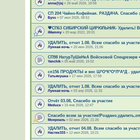
anna@jsj
»
26 май 2026, 18:58
СП 204 Чайно-Кофейная. РАЗДАЧА. Спасибо за 
Буss
»
07 июл 2026, 08:52
🤎СП63 СИБИРСКИЙ ЦИРЮЛЬНИК- Удалить! В
iMammy
»
20 мар 2022, 20:01
УДАЛИТЬ, отчет 1.08. Всем спасибо за участи
Лунная ночь
»
20 июн 2026, 21:06
СП98 НатурТуШеНкА Войсковой Спецрезерв •
Yanchik
»
05 май 2026, 15:02
сп156 ПРОДУКТЫ и вес Ш*О*К*О*Л*А*Д . удали
Татьянушка
»
17 июн 2026, 17:59
УДАЛИТЬ, отчет 1.08. Всем спасибо за участи
Лунная ночь
»
03 апр 2026, 11:33
Отчёт 03.08, Спасибо за участие
Meduza
»
16 янв 2026, 12:47
Спасибо всем за участие!Роздано,удалить,опл
Монреаль
»
02 июн 2026, 21:26
УДАЛИТЬ, отчет 04.08. Всем спасибо за участ
Настик333
»
12 июл 2026, 10:21