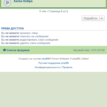
Хатка бобра
6 тем • Страница
1
из
1
Перейти
ПРАВА ДОСТУПА
Вы
не можете
начинать темы
Вы
не можете
отвечать на сообщения
Вы
не можете
редактировать свои сообщения
Вы
не можете
удалять свои сообщения
Список форумов
Часовой пояс:
UTC+07:00
Создано на основе
phpBB
® Forum Software © phpBB Limited
Русская поддержка phpBB
Конфиденциальность
|
Правила