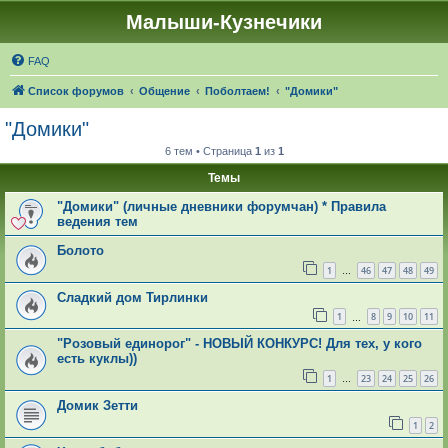
Малыши-Кузнечики
FAQ
Список форумов
Общение
Поболтаем!
"Домики"
"Домики"
6 тем • Страница
1
из
1
Темы
"Домики" (личные дневники форумчан) * Правила
ведения тем
Болото
1
46
47
48
49
…
Сладкий дом Тирлинки
1
8
9
10
11
…
"Розовый единорог" - НОВЫЙ КОНКУРС! Для тех, у кого
есть куклы))
1
23
24
25
26
…
Домик Зетти
1
2