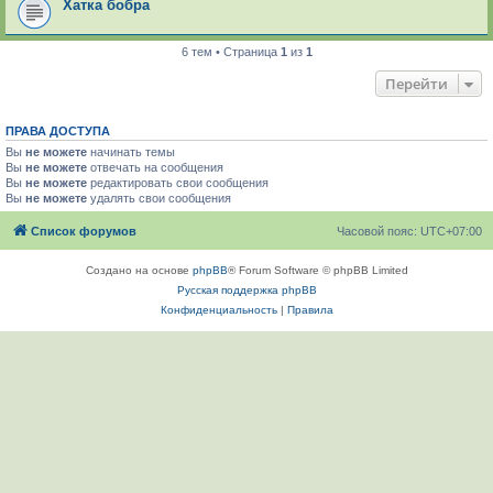
Хатка бобра
6 тем • Страница
1
из
1
Перейти
ПРАВА ДОСТУПА
Вы
не можете
начинать темы
Вы
не можете
отвечать на сообщения
Вы
не можете
редактировать свои сообщения
Вы
не можете
удалять свои сообщения
Список форумов
Часовой пояс:
UTC+07:00
Создано на основе
phpBB
® Forum Software © phpBB Limited
Русская поддержка phpBB
Конфиденциальность
|
Правила