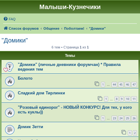
Малыши-Кузнечики
FAQ
Список форумов
Общение
Поболтаем!
"Домики"
"Домики"
6 тем • Страница
1
из
1
Темы
"Домики" (личные дневники форумчан) * Правила
ведения тем
Болото
1
44
45
46
47
…
Сладкий дом Тирлинки
1
8
9
10
11
…
"Розовый единорог" - НОВЫЙ КОНКУРС! Для тех, у кого
есть куклы))
1
23
24
25
26
…
Домик Зетти
1
2