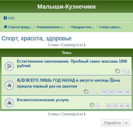
Малыши-Кузнечики
FAQ
Список форумов
Коммерческие темы
Продажа товаров "в наличии", оказание услуг
Спорт, красота, здоровье
Спорт, красота, здоровье
3 темы • Страница
1
из
1
Темы
Естественное омоложение. Пробный сеанс массажа 1000
рублей
1
2
💪😊 ВСЕГО ЛИШЬ ГОД НАЗАД в августе месяце 🗓она
пришла первый раз на занятия
1
116
117
118
119
…
Косметологические услуги.
1
12
13
14
15
…
3 темы • Страница
1
из
1
Перейти