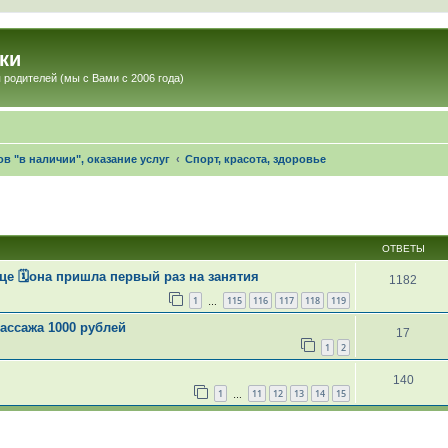
ки
 родителей (мы с Вами с 2006 года)
в "в наличии", оказание услуг
Спорт, красота, здоровье
ОТВЕТЫ
е 🗓она пришла первый раз на занятия
1182
1
115
116
117
118
119
…
ассажа 1000 рублей
17
1
2
140
1
11
12
13
14
15
…