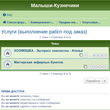
Малыши-Кузнечики
FAQ
Список форумов
Коммерческие темы
Продажа товаров "в наличии", оказание услуг
Услуги (выполнение работ под заказ)
Услуги (выполнение работ под заказ)
2 темы • Страница
1
из
1
Темы
ХОЗЯЮШКА - Экспресс химчистка - Ателье
1
4
5
6
7
…
Мастерская зефирных букетов
1
2
3
4
5
2 темы • Страница
1
из
1
Перейти
ПРАВА ДОСТУПА
Вы
не можете
начинать темы
Вы
не можете
отвечать на сообщения
Вы
не можете
редактировать свои сообщения
Вы
не можете
удалять свои сообщения