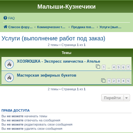
Малыши-Кузнечики
FAQ
Список форумов
Коммерческие темы
Продажа товаров "в наличии", оказание услуг
Услуги (выполнение работ под заказ)
Услуги (выполнение работ под заказ)
2 темы • Страница
1
из
1
Темы
ХОЗЯЮШКА - Экспресс химчистка - Ателье
1
4
5
6
7
…
Мастерская зефирных букетов
1
2
3
4
5
2 темы • Страница
1
из
1
Перейти
ПРАВА ДОСТУПА
Вы
не можете
начинать темы
Вы
не можете
отвечать на сообщения
Вы
не можете
редактировать свои сообщения
Вы
не можете
удалять свои сообщения