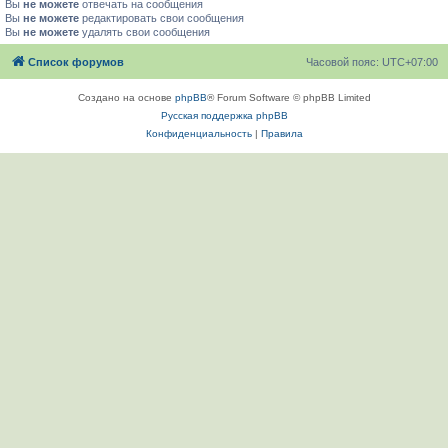
Вы
не можете
отвечать на сообщения
Вы
не можете
редактировать свои сообщения
Вы
не можете
удалять свои сообщения
Список форумов
Часовой пояс:
UTC+07:00
Создано на основе
phpBB
® Forum Software © phpBB Limited
Русская поддержка phpBB
Конфиденциальность
|
Правила