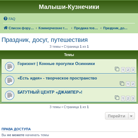
Малыши-Кузнечики
FAQ
Список форумов
Коммерческие темы
Продажа товаров "в наличии", оказание услуг
Праздник, досуг, путешествия
Праздник, досуг, путешествия
3 темы • Страница
1
из
1
Темы
Горизонт | Конные прогулки Осинники
1
2
3
«Есть идея» - творческое пространство
1
2
БАТУТНЫЙ ЦЕНТР «ДЖАМПЕР»!
1
2
3
3 темы • Страница
1
из
1
Перейти
ПРАВА ДОСТУПА
Вы
не можете
начинать темы