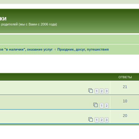
ки
 родителей (мы с Вами с 2006 года)
в "в наличии", оказание услуг
Праздник, досуг, путешествия
ОТВЕТЫ
21
1
2
3
10
1
2
20
1
2
3