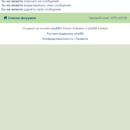
Вы
не можете
отвечать на сообщения
Вы
не можете
редактировать свои сообщения
Вы
не можете
удалять свои сообщения
Список форумов
Часовой пояс:
UTC+07:00
Создано на основе
phpBB
® Forum Software © phpBB Limited
Русская поддержка phpBB
Конфиденциальность
|
Правила