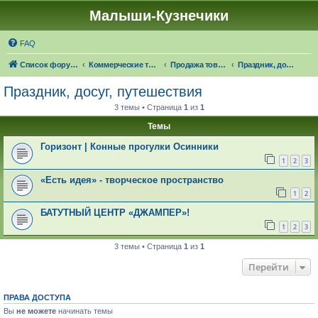
Малыши-Кузнечики
FAQ
Список форумов
Коммерческие темы
Продажа товаров "в наличии", оказание услуг
Праздник, досуг, путешествия
Праздник, досуг, путешествия
3 темы • Страница
1
из
1
Темы
Горизонт | Конные прогулки Осинники
1
2
3
«Есть идея» - творческое пространство
1
2
БАТУТНЫЙ ЦЕНТР «ДЖАМПЕР»!
1
2
3
3 темы • Страница
1
из
1
Перейти
ПРАВА ДОСТУПА
Вы
не можете
начинать темы