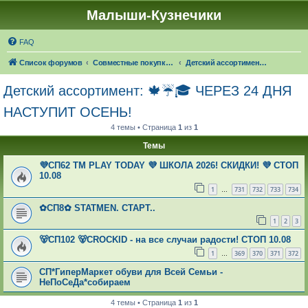
Малыши-Кузнечики
FAQ
Список форумов
Совместные покупки "Малыши-Кузнечики"
Детский ассортимент: 🍁☔🎓 ЧЕРЕЗ 24 ДНЯ НАСТУПИТ ОСЕНЬ!
Детский ассортимент: 🍁☔🎓 ЧЕРЕЗ 24 ДНЯ
НАСТУПИТ ОСЕНЬ!
4 темы • Страница
1
из
1
Темы
💜СП62 ТМ PLAY TODAY 💜 ШКОЛА 2026! СКИДКИ! 💜 СТОП
10.08
1
731
732
733
734
…
✿СП8✿ STATMEN. СТАРТ..
1
2
3
🐻СП102 🐻CROCKID - на все случаи радости! СТОП 10.08
1
369
370
371
372
…
СП*ГиперМаркет обуви для Всей Семьи -
НеПоСеДа*собираем
4 темы • Страница
1
из
1