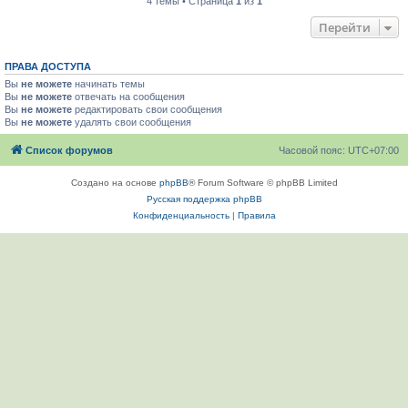
4 темы • Страница
1
из
1
Перейти
ПРАВА ДОСТУПА
Вы
не можете
начинать темы
Вы
не можете
отвечать на сообщения
Вы
не можете
редактировать свои сообщения
Вы
не можете
удалять свои сообщения
Список форумов
Часовой пояс:
UTC+07:00
Создано на основе
phpBB
® Forum Software © phpBB Limited
Русская поддержка phpBB
Конфиденциальность
|
Правила