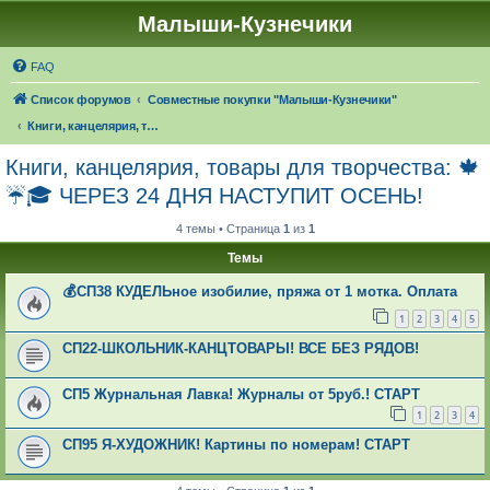
Малыши-Кузнечики
FAQ
Список форумов
Совместные покупки "Малыши-Кузнечики"
Книги, канцелярия, товары для творчества: 🍁☔🎓 ЧЕРЕЗ 24 ДНЯ НАСТУПИТ ОСЕНЬ!
Книги, канцелярия, товары для творчества: 🍁
☔🎓 ЧЕРЕЗ 24 ДНЯ НАСТУПИТ ОСЕНЬ!
4 темы • Страница
1
из
1
Темы
💰СП38 КУДЕЛЬное изобилие, пряжа от 1 мотка. Оплата
1
2
3
4
5
СП22-ШКОЛЬНИК-КАНЦТОВАРЫ! ВСЕ БЕЗ РЯДОВ!
СП5 Журнальная Лавка! Журналы от 5руб.! СТАРТ
1
2
3
4
СП95 Я-ХУДОЖНИК! Картины по номерам! СТАРТ