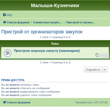
Малыши-Кузнечики
FAQ
Список форумов
Совместные покупки "Малыши-Кузнечики"
Пристрой от организаторов закупок
Пристрой от организаторов закупок
1 тема • Страница
1
из
1
Темы
Пристрою морскую капусту (ламинарию)
1
2
1 тема • Страница
1
из
1
Перейти
ПРАВА ДОСТУПА
Вы
не можете
начинать темы
Вы
не можете
отвечать на сообщения
Вы
не можете
редактировать свои сообщения
Вы
не можете
удалять свои сообщения
Список форумов
Часовой пояс:
UTC+07:00