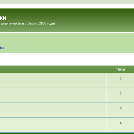
ки
 родителей (мы с Вами с 2006 года)
ома
ТЕМЫ
2
2
3
5