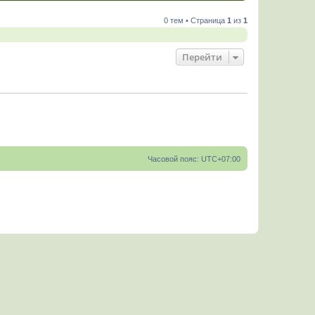
0 тем • Страница
1
из
1
Перейти
Часовой пояс:
UTC+07:00