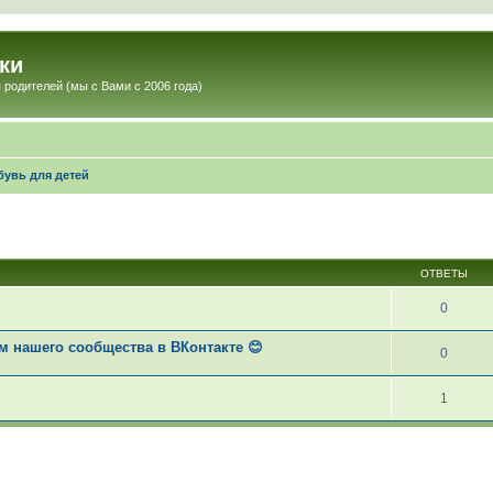
ки
 родителей (мы с Вами с 2006 года)
бувь для детей
ОТВЕТЫ
0
 нашего сообщества в ВКонтакте 😊
0
1