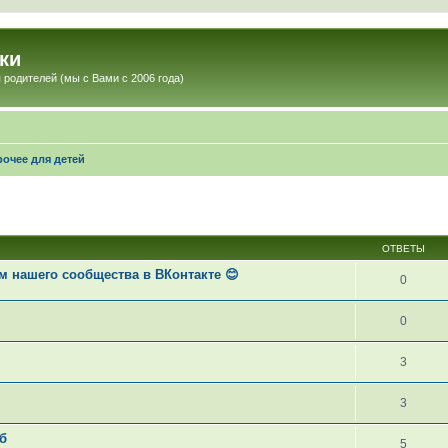
ки
 родителей (мы с Вами с 2006 года)
рочее для детей
ОТВЕТЫ
 нашего сообщества в ВКонтакте 😊
0
0
3
3
б
5