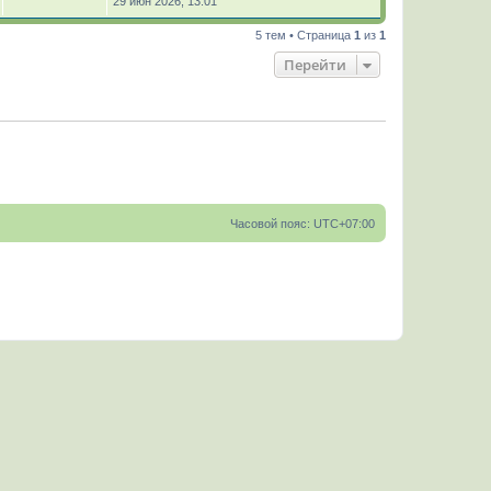
29 июн 2026, 13:01
5 тем • Страница
1
из
1
Перейти
Часовой пояс:
UTC+07:00