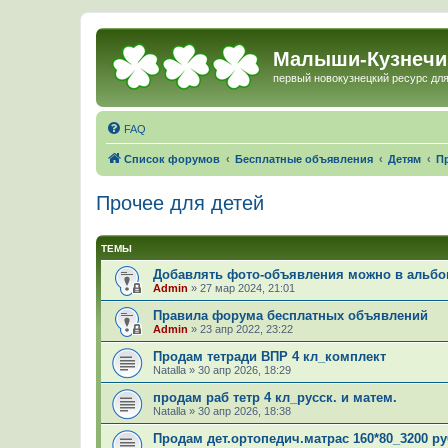
Малыши-Кузнечи
первый новокузнецкий ресурс для
FAQ
Список форумов
Бесплатные объявления
Детям
П
Прочее для детей
ТЕМЫ
Добавлять фото-объявления можно в альбом
Admin
»
27 мар 2024, 21:01
Правила форума бесплатных объявлений
Admin
»
23 апр 2022, 23:22
Продам тетради ВПР 4 кл_комплект
Natalla
»
30 апр 2026, 18:29
продам раб тетр 4 кл_русск. и матем.
Natalla
»
30 апр 2026, 18:38
Продам дет.ортопедич.матрас 160*80_3200 ру