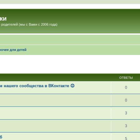
ки
 родителей (мы с Вами с 2006 года)
рочее для детей
ОТВЕТЫ
 нашего сообщества в ВКонтакте 😊
0
0
3
3
б
5