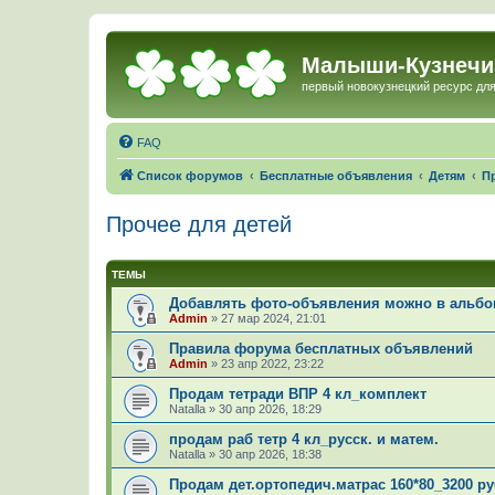
Малыши-Кузнечи
первый новокузнецкий ресурс для
FAQ
Список форумов
Бесплатные объявления
Детям
П
Прочее для детей
ТЕМЫ
Добавлять фото-объявления можно в альбом
Admin
»
27 мар 2024, 21:01
Правила форума бесплатных объявлений
Admin
»
23 апр 2022, 23:22
Продам тетради ВПР 4 кл_комплект
Natalla
»
30 апр 2026, 18:29
продам раб тетр 4 кл_русск. и матем.
Natalla
»
30 апр 2026, 18:38
Продам дет.ортопедич.матрас 160*80_3200 ру