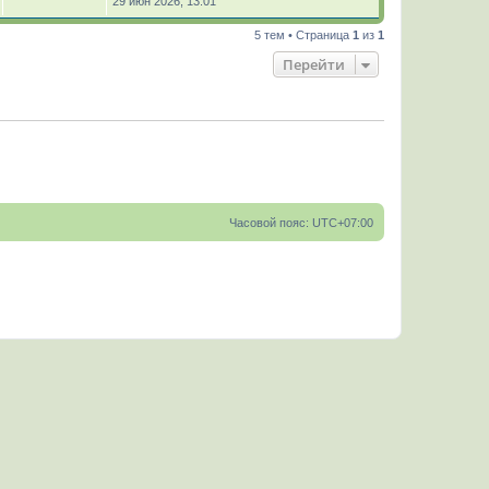
29 июн 2026, 13:01
5 тем • Страница
1
из
1
Перейти
Часовой пояс:
UTC+07:00