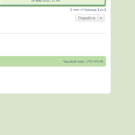
18 мар 2022, 17:54
5 тем • Страница
1
из
1
Перейти
Часовой пояс:
UTC+07:00