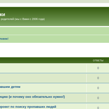
ки
 родителей (мы с Вами с 2006 года)
ловек!
ОТВЕТЫ
0
0
павшим детям
0
цию (и почему оно обязательно нужно!)
0
проект по поиску пропавших людей
0