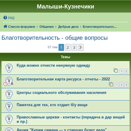
Малыши-Кузнечики
FAQ
Список форумов
Общение
Добрые дела
Благотворительность - общие вопросы
Благотворительность - общие вопросы
1
2
3
След.
57 тем
Темы
Куда можно отнести ненужную одежду
1
2
Благотворительная карта ресурса - отчеты - 2022
1
2
3
Центры социального обслуживания населения
Памятка для тех, кто отдает б/у вещи
Православные церкви - контакты (передача в дар вещей
и пр.)
Акция "Купим семена — у старших будет дело"