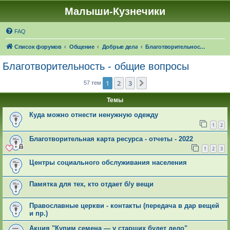
Малыши-Кузнечики
FAQ
Список форумов
Общение
Добрые дела
Благотворительность - общие вопросы
Благотворительность - общие вопросы
1
2
3
След.
57 тем
Темы
Куда можно отнести ненужную одежду
1
2
Благотворительная карта ресурса - отчеты - 2022
1
2
3
Центры социального обслуживания населения
Памятка для тех, кто отдает б/у вещи
Православные церкви - контакты (передача в дар вещей
и пр.)
Акция "Купим семена — у старших будет дело"