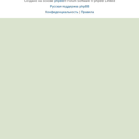
Создано на основе
phpBB
® Forum Software © phpBB Limited
Русская поддержка phpBB
Конфиденциальность
|
Правила