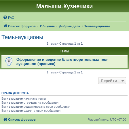
Малыши-Кузнечики
FAQ
Список форумов
Общение
Добрые дела
Темы-аукционы
Темы-аукционы
1 тема • Страница
1
из
1
Темы
Оформление и ведение благотворительных тем-
аукционов (правила)
1 тема • Страница
1
из
1
Перейти
ПРАВА ДОСТУПА
Вы
не можете
начинать темы
Вы
не можете
отвечать на сообщения
Вы
не можете
редактировать свои сообщения
Вы
не можете
удалять свои сообщения
Список форумов
Часовой пояс:
UTC+07:00