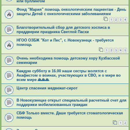
или буллингом
Фонд "Мария" помощь онкологическим пациентам - День
защиты Детей с онкологическими заболеваниями
1
2
3
4
Благотворительный сбор для детского хосписа в
преддверии праздника Светлой Пасхи
НГОО ОЗБЖ "Кот и Пес", г. Новокузнецк - требуется
помощь
1
2
3
4
5
Очень необходима помощь детскому хору Кузбасской
семинарии
Каждую субботу в 16.00 наши сестры молятся с
Акафистом о воинах, участвующих в СВО, и о мире во
всем мире 🙏🙏🙏
Центр спасения медвежат-сирот
В Новокузнецке открыт специальный расчетный счет для
поддержки мобилизованных граждан
СБФ Только вместе. Даше требуется стоматологическая
помощь
1
2