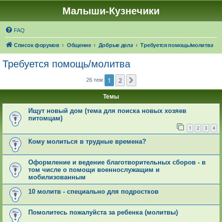
Малыши-Кузнечики
FAQ
Список форумов
Общение
Добрые дела
Требуется помощь/молитва
Требуется помощь/молитва
1
2
След.
26 тем
Темы
Ищут новый дом (тема для поиска новых хозяев
питомцам)
1
2
3
4
Кому молиться в трудные времена?
Оформление и ведение благотворительных сборов - в
том числе о помощи военнослужащим и
мобилизованным
10 молитв - специально для подростков
Помолитесь пожалуйста за ребенка (молитвы)