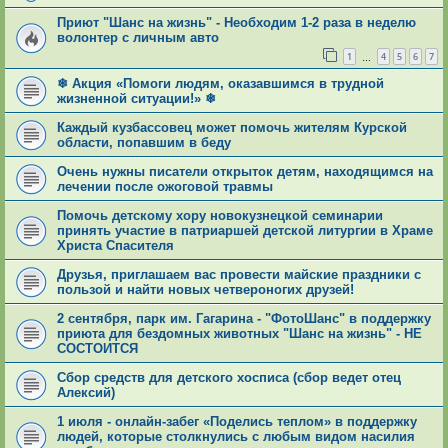
Приют "Шанс на жизнь" - Необходим 1-2 раза в неделю
волонтер с личным авто
1
4
5
6
7
…
❄ Акция «Помоги людям, оказавшимся в трудной
жизненной ситуации!» ❄
Каждый кузбассовец может помочь жителям Курской
области, попавшим в беду
Очень нужны писатели открыток детям, находящимся на
лечении после ожоговой травмы
Помочь детскому хору новокузнецкой семинарии
принять участие в патриаршей детской литургии в Храме
Христа Спасителя
Друзья, приглашаем вас провести майские праздники с
пользой и найти новых четвероногих друзей!
2 сентября, парк им. Гагарина - "ФотоШанс" в поддержку
приюта для бездомных животных "Шанс на жизнь" - НЕ
СОСТОИТСЯ
Сбор средств для детского хосписа (сбор ведет отец
Алексий)
1 июля - онлайн-забег «Поделись теплом» в поддержку
людей, которые столкнулись с любым видом насилия