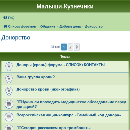
Малыши-Кузнечики
FAQ
Список форумов
Общение
Добрые дела
Донорство
Донорство
1
2
След.
28 тем
Темы
Доноры (кровь) форума - СПИСОК+КОНТАКТЫ
Ваша группа крови?
Донорство крови (иконографика)
👩‍⚕Нужно ли проходить медицинское обследование перед
донацией?
Всероссийская акция-конкурс «Семейный код донора»
👩‍⚕Сегодня расскажем про тромбоциты