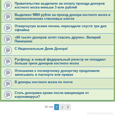
Правительство выделило на оплату проезда доноров
костного мозга меньше 3 млн рублей
Выделено 9884 рубля на проезд донора костного мозга и
гемопоэтических стволовых клеток
Отвергнутую всеми печень пересадили спустя три дня
офлайна
«60 тысяч доноров хотят спасать других». Валерий
Панюшкин
С Национальным Днем Донора!
Русфонд: в новый федеральный регистр не попадают
больше трети доноров костного мозга
Отношение к посмертному донорству предложили
записывать в паспорте или правах
В доноры костного мозга по почте
Стать донорами крови после вакцинации от
коронавируса?
1
2
След.
28 тем