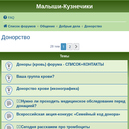
Малыши-Кузнечики
FAQ
Список форумов
Общение
Добрые дела
Донорство
Донорство
1
2
След.
28 тем
Темы
Доноры (кровь) форума - СПИСОК+КОНТАКТЫ
Ваша группа крови?
Донорство крови (иконографика)
👩‍⚕Нужно ли проходить медицинское обследование перед
донацией?
Всероссийская акция-конкурс «Семейный код донора»
👩‍⚕Сегодня расскажем про тромбоциты