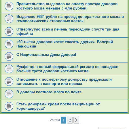
Правительство выделило на оплату проезда доноров
костного мозга меньше 3 млн рублей
Выделено 9884 рубля на проезд донора костного мозга и
гемопоэтических стволовых клеток
Отвергнутую всеми печень пересадили спустя три дня
офлайна
«60 тысяч доноров хотят спасать других». Валерий
Панюшкин
С Национальным Днем Донора!
Русфонд: в новый федеральный регистр не попадают
больше трети доноров костного мозга
Отношение к посмертному донорству предложили
записывать в паспорте или правах
В доноры костного мозга по почте
Стать донорами крови после вакцинации от
коронавируса?
1
2
След.
28 тем