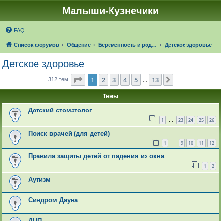
Малыши-Кузнечики
FAQ
Список форумов
Общение
Беременность и роды. О детях
Детское здоровье
Детское здоровье
Страница
1
из
13
1
2
3
4
5
13
След.
312 тем
…
Темы
Детский стоматолог
1
23
24
25
26
…
Поиск врачей (для детей)
1
9
10
11
12
…
Правила защиты детей от падения из окна
1
2
Аутизм
Синдром Дауна
ДЦП