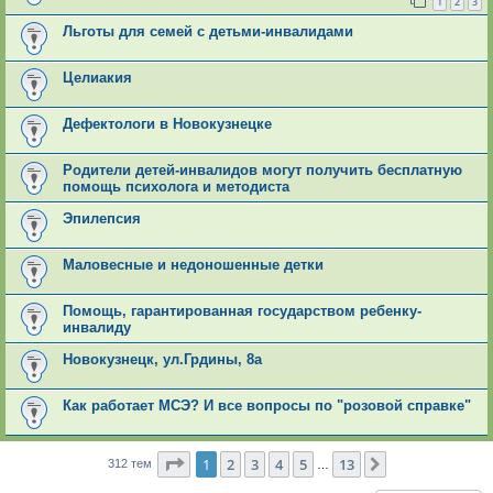
1
2
3
Льготы для семей с детьми-инвалидами
Целиакия
Дефектологи в Новокузнецке
Родители детей-инвалидов могут получить бесплатную
помощь психолога и методиста
Эпилепсия
Маловесные и недоношенные детки
Помощь, гарантированная государством ребенку-
инвалиду
Новокузнецк, ул.Грдины, 8а
Как работает МСЭ? И все вопросы по "розовой справке"
Страница
1
из
13
1
2
3
4
5
13
След.
312 тем
…