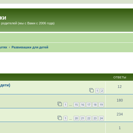
ки
 родителей (мы с Вами с 2006 года)
етях
Развивашки для детей
ОТВЕТЫ
 дети)
12
1
2
180
1
15
16
17
18
19
…
234
1
20
21
22
23
24
…
1