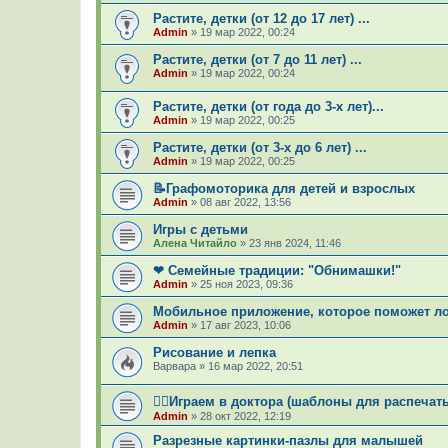
Растите, детки (от 12 до 17 лет) ...
Admin
»
19 мар 2022, 00:24
Растите, детки (от 7 до 11 лет) ...
Admin
»
19 мар 2022, 00:24
Растите, детки (от года до 3-х лет)...
Admin
»
19 мар 2022, 00:25
Растите, детки (от 3-х до 6 лет) ...
Admin
»
19 мар 2022, 00:25
📝Графомоторика для детей и взрослых
Admin
»
08 авг 2022, 13:56
Игры с детьми
Алена Читайло
»
23 янв 2024, 11:46
❤ Семейные традиции: "Обнимашки!"
Admin
»
25 ноя 2023, 09:36
Мобильное приложение, которое поможет ло
Admin
»
17 авг 2023, 10:06
Рисование и лепка
Варвара
»
16 мар 2022, 20:51
👨‍⚕Играем в доктора (шаблоны для распечат
Admin
»
28 окт 2022, 12:19
Разрезные картинки-пазлы для малышей