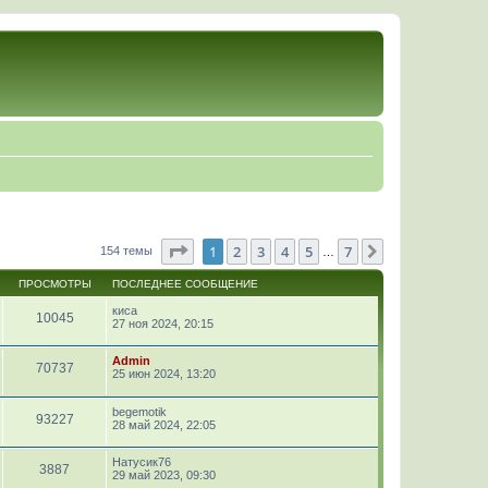
Страница
1
из
7
1
2
3
4
5
7
След.
154 темы
…
ПРОСМОТРЫ
ПОСЛЕДНЕЕ СООБЩЕНИЕ
киса
10045
27 ноя 2024, 20:15
Admin
70737
25 июн 2024, 13:20
begemotik
93227
28 май 2024, 22:05
Натусик76
3887
29 май 2023, 09:30