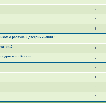
7
5
3
бёнком о расизме и дискриминации?
0
ачинать?
1
 подростки в России
0
2
1
4
0