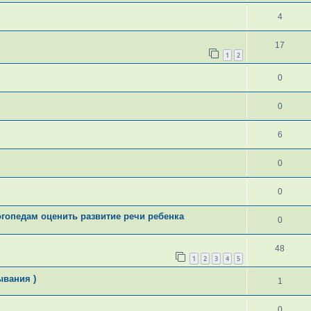
4
17
1
2
0
0
6
0
0
гопедам оценить развитие речи ребенка
0
48
1
2
3
4
5
ывания )
1
0