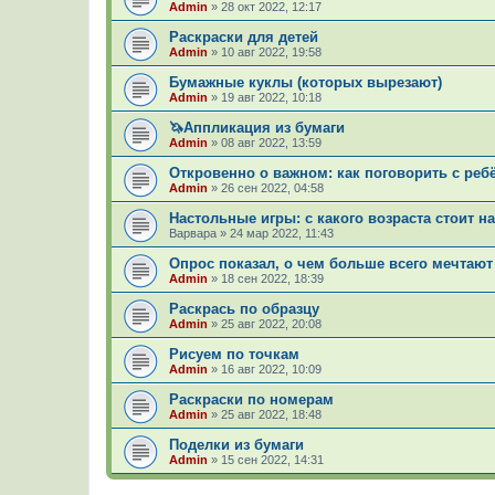
Admin
»
28 окт 2022, 12:17
Раскраски для детей
Admin
»
10 авг 2022, 19:58
Бумажные куклы (которых вырезают)
Admin
»
19 авг 2022, 10:18
🦄Аппликация из бумаги
Admin
»
08 авг 2022, 13:59
Откровенно о важном: как поговорить с ре
Admin
»
26 сен 2022, 04:58
Настольные игры: с какого возраста стоит н
Варвара
»
24 мар 2022, 11:43
Опрос показал, о чем больше всего мечтают
Admin
»
18 сен 2022, 18:39
Раскрась по образцу
Admin
»
25 авг 2022, 20:08
Рисуем по точкам
Admin
»
16 авг 2022, 10:09
Раскраски по номерам
Admin
»
25 авг 2022, 18:48
Поделки из бумаги
Admin
»
15 сен 2022, 14:31