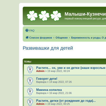
Малыши-Кузнечи
первый новокузнецкий ресурс для
FAQ
Список форумов
Общение
Беременность и роды. О д
Развивашки для детей
ТЕМЫ
Растите... ох, уже и не детки (наши взрослые
Admin
»
19 мар 2022, 00:24
Говорят дети!
Варвара
»
14 мар 2022, 07:26
Мамина копилка
Варвара
»
16 мар 2022, 21:06
Растите, детки (от рождения до года)...
Admin
»
19 мар 2022, 00:25