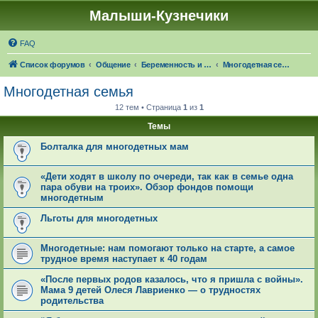
Малыши-Кузнечики
FAQ
Список форумов
Общение
Беременность и роды. О детях
Многодетная семья
Многодетная семья
12 тем • Страница
1
из
1
Темы
Болталка для многодетных мам
«Дети ходят в школу по очереди, так как в семье одна
пара обуви на троих». Обзор фондов помощи
многодетным
Льготы для многодетных
Многодетные: нам помогают только на старте, а самое
трудное время наступает к 40 годам
«После первых родов казалось, что я пришла с войны».
Мама 9 детей Олеся Лавриенко — о трудностях
родительства