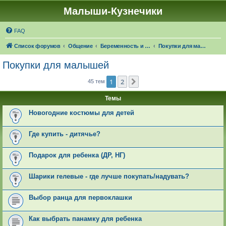
Малыши-Кузнечики
FAQ
Список форумов
Общение
Беременность и роды. О детях
Покупки для малышей
Покупки для малышей
1
2
След.
45 тем
Темы
Новогодние костюмы для детей
Где купить - дитячье?
Подарок для ребенка (ДР, НГ)
Шарики гелевые - где лучше покупать/надувать?
Выбор ранца для первоклашки
Как выбрать панамку для ребенка