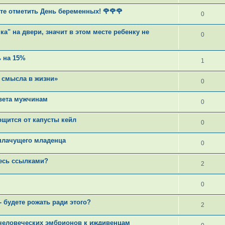
е отметить День беременных! 🌹🌹🌹
0
ка" на двери, значит в этом месте ребенку не
0
ь на 15%
1
 смысла в жизни»
0
овета мужчинам
0
рщится от капусты кейл
0
плачущего младенца
0
тесь ссылками?
2
0
- будете рожать ради этого?
2
человеческих эмбрионов к иждивенцам