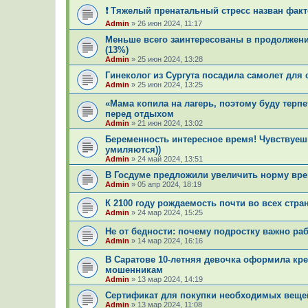
❗ Тяжелый пренатальный стресс назван факт
Admin
»
26 июн 2024, 11:17
Меньше всего заинтересованы в продолжени
(13%)
Admin
»
25 июн 2024, 13:28
Гинеколог из Сургута посадила самолет для
Admin
»
25 июн 2024, 13:25
«Мама копила на лагерь, поэтому буду терпе
перед отдыхом
Admin
»
21 июн 2024, 13:02
Беременность интересное время! Чувствуешь 
умиляются))
Admin
»
24 май 2024, 13:51
В Госдуме предложили увеличить норму вре
Admin
»
05 апр 2024, 18:19
К 2100 году рождаемость почти во всех стр
Admin
»
24 мар 2024, 15:25
Не от бедности: почему подростку важно ра
Admin
»
14 мар 2024, 16:16
В Саратове 10-летняя девочка оформила кре
мошенникам
Admin
»
13 мар 2024, 14:19
Сертификат для покупки необходимых веще
Admin
»
13 мар 2024, 11:08