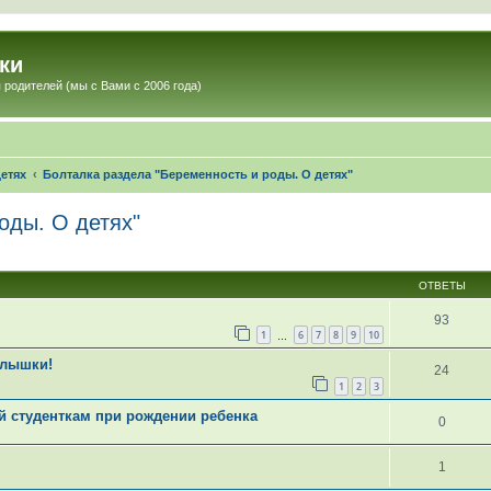
ки
 родителей (мы с Вами с 2006 года)
етях
Болталка раздела "Беременность и роды. О детях"
оды. О детях"
ОТВЕТЫ
93
1
6
7
8
9
10
…
алышки!
24
1
2
3
ей студенткам при рождении ребенка
0
1