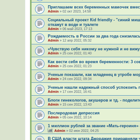
Приглашаем всех беременных мамочек вмест
Admin
»
02 окт 2023, 14:58
Социальный проект Кid friendly - "синий миш
откажут в воде и туалете
Admin
»
06 май 2023, 17:13
Рождаемость в России за два года снизилас
Admin
»
12 апр 2022, 05:32
«Чувствую себя никому не нужной и не вижу
Admin
»
25 сен 2022, 01:40
Как вести себя во время беременности: 3 с
Admin
»
25 сен 2022, 01:23
Ученые показали, как младенец в утробе мо
Admin
»
24 сен 2022, 09:34
Ученые нашли надежный способ успокоить 
Admin
»
17 сен 2022, 16:41
Блоги гинекологов, акушеров и тд. - подели
Admin
»
15 сен 2022, 13:43
Послеродовая депрессия
Admin
»
05 сен 2022, 10:14
1 миллион рублей за звание «Мать-героиня» 
Admin
»
02 июн 2022, 04:25
В США власти штата Джорджия приравняли 