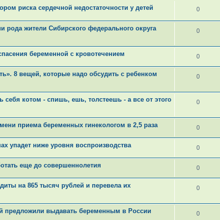
ором риска сердечной недостаточности у детей
0
и рода жители Сибирского федерального округа
0
 спасения беременной с кровотечением
0
ть». 8 вещей, которые надо обсудить с ребенком
0
себя котом - спишь, ешь, толстеешь - а все от этого
0
мени приема беременных гинекологом в 2,5 раза
0
анах упадет ниже уровня воспроизводства
0
ботать еще до совершеннолетия
0
диты на 865 тысяч рублей и перевела их
0
й предложили выдавать беременным в России
0