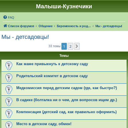
Малыши-Кузнечики
FAQ
Список форумов
Общение
Беременность и роды. О детях
Мы - детсадовцы!
Мы - детсадовцы!
1
2
След.
33 темы
Темы
Как маме привыкнуть к детскому саду
Родительский комитет в детском саду
Медкомиссия перед детским садом (где, как быстро?)
В садике (болталка ни о чем, для вопросов ищем др.)
Компенсация (детский сад, как правильно оформить)
Место в детском саду, обмен!