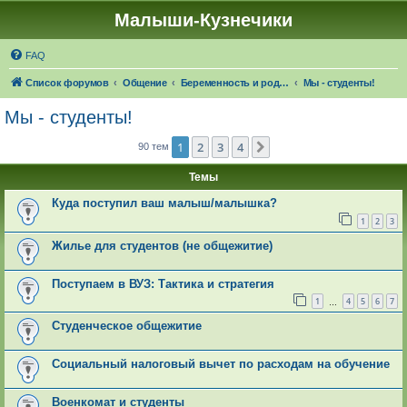
Малыши-Кузнечики
FAQ
Список форумов
Общение
Беременность и роды. О детях
Мы - студенты!
Мы - студенты!
1
2
3
4
След.
90 тем
Темы
Куда поступил ваш малыш/малышка?
1
2
3
Жилье для студентов (не общежитие)
Поступаем в ВУЗ: Тактика и стратегия
1
4
5
6
7
…
Студенческое общежитие
Социальный налоговый вычет по расходам на обучение
Военкомат и студенты