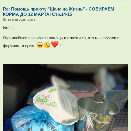
Re: Помощь приюту "Шанс на Жизнь" - СОБИРАЕМ
КОРМА ДО 12 МАРТА! Стр.14-15
С
10 июн 2026, 21:06
о
о
termit
б
щ
е
Огромнейшее спасибо за помощь в отвезти то, что мы собрали с
н
и
форумом, в приют
!
е