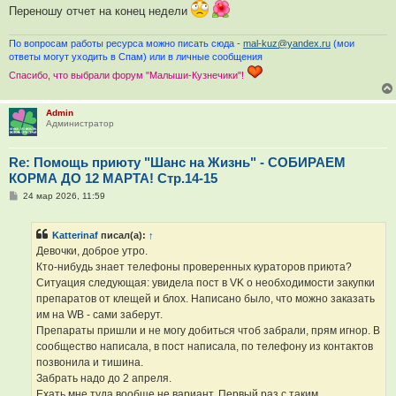
Переношу отчет на конец недели
По вопросам работы ресурса можно писать сюда -
mal-kuz@yandex.ru
(мои
ответы могут уходить в Спам) или в личные сообщения
Спасибо, что выбрали форум "Малыши-Кузнечики"!
Admin
Администратор
Re: Помощь приюту "Шанс на Жизнь" - СОБИРАЕМ
КОРМА ДО 12 МАРТА! Стр.14-15
С
24 мар 2026, 11:59
о
о
б
Katterinaf
писал(а):
↑
щ
е
Девочки, доброе утро.
н
Кто-нибудь знает телефоны проверенных кураторов приюта?
и
е
Ситуация следующая: увидела пост в VK о необходимости закупки
препаратов от клещей и блох. Написано было, что можно заказать
им на WB - сами заберут.
Препараты пришли и не могу добиться чтоб забрали, прям игнор. В
сообщество написала, в пост написала, по телефону из контактов
позвонила и тишина.
Забрать надо до 2 апреля.
Ехать мне туда вообще не вариант. Первый раз с таким