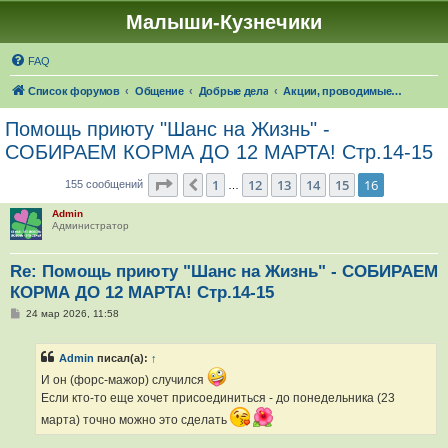
Малыши-Кузнечики
FAQ
Список форумов
Общение
Добрые дела
Акции, проводимые форумом "Малыши-Кузнечики"
Помощь приюту "Шанс на Жизнь" -
СОБИРАЕМ КОРМА ДО 12 МАРТА! Стр.14-15
Страница
16
из
16
1
12
13
14
15
16
Пред.
155 сообщений
…
Admin
Администратор
Re: Помощь приюту "Шанс на Жизнь" - СОБИРАЕМ
КОРМА ДО 12 МАРТА! Стр.14-15
С
24 мар 2026, 11:58
о
о
б
Admin
писал(а):
↑
щ
е
И он (форс-мажор) случился
н
и
Если кто-то еще хочет присоединиться - до понедельника (23
е
марта) точно можно это сделать