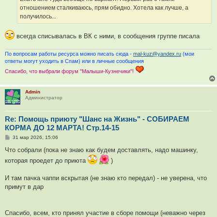
отношением сталкиваюсь, прям обидно. Хотела как лучше, а
получилось...
всегда списывалась в ВК с ними, в сообщения группе писала
По вопросам работы ресурса можно писать сюда -
mal-kuz@yandex.ru
(мои
ответы могут уходить в Спам) или в личные сообщения
Спасибо, что выбрали форум "Малыши-Кузнечики"!
Admin
Администратор
Re: Помощь приюту "Шанс на Жизнь" - СОБИРАЕМ
КОРМА ДО 12 МАРТА! Стр.14-15
С
31 мар 2026, 15:06
о
о
Что собрали (пока не знаю как будем доставлять, надо машинку,
б
которая проедет до приюта
)
щ
е
н
И там пачка чаппи вскрытая (не знаю кто передал) - не уверена, что
и
е
примут в дар
Спасибо, всем, кто принял участие в сборе помощи (неважно через