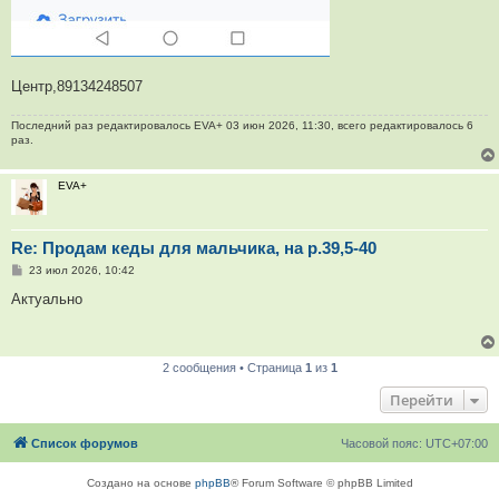
Центр,89134248507
Последний раз редактировалось
EVA+
03 июн 2026, 11:30, всего редактировалось 6
раз.
EVA+
Re: Продам кеды для мальчика, на р.39,5-40
С
23 июл 2026, 10:42
о
о
Актуально
б
щ
е
н
и
2 сообщения • Страница
1
из
1
е
Перейти
Список форумов
Часовой пояс:
UTC+07:00
Создано на основе
phpBB
® Forum Software © phpBB Limited