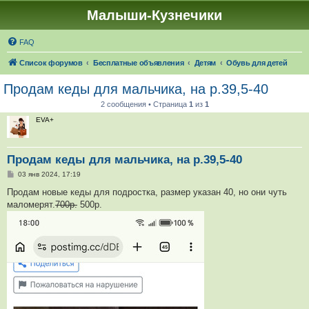
Малыши-Кузнечики
FAQ
Список форумов
Бесплатные объявления
Детям
Обувь для детей
Продам кеды для мальчика, на р.39,5-40
2 сообщения • Страница
1
из
1
EVA+
Продам кеды для мальчика, на р.39,5-40
С
03 янв 2024, 17:19
о
о
Продам новые кеды для подростка, размер указан 40, но они чуть
б
маломерят.
700р.
500р.
щ
е
н
и
е