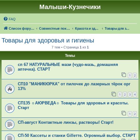
Малыши-Кузнечики
FAQ
Список форумов
Совместные покупки "Малыши-Кузнечики"
Красота и здоровье: 🍁☔🎓 ЧЕРЕЗ 24 ДНЯ НАСТУПИТ ОСЕНЬ!
Товары для здоровья и гигиены
Товары для здоровья и гигиены
7 тем • Страница
1
из
1
Темы
сп 67 НАТУРАЛЬНЫЕ мази (чудо-мазь, домашняя
аптечка). СТАРТ
1
2
СП10 "МАНИКЮРКА" от пилочек до лазерных тёрок орг
13%
1
2
3
4
СП135 ☼АЮРВЕДА☼ Товары для здоровья и красоты.
Старт
1
2
СП-август Контактные линзы, растворы! Старт!
СП-50 Кассеты и станки Gilleттe. Огромный выбор. СТАРТ