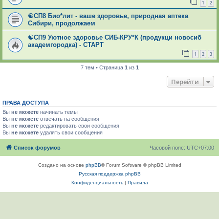
1
2
☯СП8 Био*лит - ваше здоровье, природная аптека
Сибири, продолжаем
☯СП9 Уютное здоровье СИБ-КРУ*К (продукци новосиб
академгородка) - СТАРТ
1
2
3
7 тем • Страница
1
из
1
Перейти
ПРАВА ДОСТУПА
Вы
не можете
начинать темы
Вы
не можете
отвечать на сообщения
Вы
не можете
редактировать свои сообщения
Вы
не можете
удалять свои сообщения
Список форумов
Часовой пояс:
UTC+07:00
Создано на основе
phpBB
® Forum Software © phpBB Limited
Русская поддержка phpBB
Конфиденциальность
|
Правила