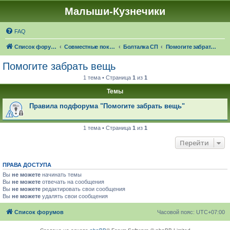
Малыши-Кузнечики
FAQ
Список форумов
Совместные покупки "Малыши-Кузнечики"
Болталка СП
Помогите забрать вещь
Помогите забрать вещь
1 тема • Страница
1
из
1
Темы
Правила подфорума "Помогите забрать вещь"
1 тема • Страница
1
из
1
Перейти
ПРАВА ДОСТУПА
Вы
не можете
начинать темы
Вы
не можете
отвечать на сообщения
Вы
не можете
редактировать свои сообщения
Вы
не можете
удалять свои сообщения
Список форумов
Часовой пояс:
UTC+07:00