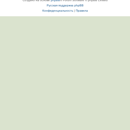
Создано на основе
phpBB
® Forum Software © phpBB Limited
Русская поддержка phpBB
Конфиденциальность
|
Правила