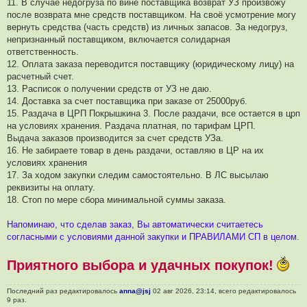
11. В случае недогруза по вине поставщика возврат УЗ произвожу
после возврата мне средств поставщиком. На своё усмотрение могу
вернуть средства (часть средств) из личных запасов. За недогруз,
непризнанный поставщиком, включается солидарная
ответственность.
12. Оплата заказа переводится поставщику (юридическому лицу) на
расчетный счет.
13. Расписок о получении средств от УЗ не даю.
14. Доставка за счет поставщика при заказе от 25000руб.
15. Раздача в ЦРП Покрышкина 3. После раздачи, все остается в црп
на условиях хранения. Раздача платная, по тарифам ЦРП.
Выдача заказов производится за счет средств УЗа.
16. Не забираете товар в день раздачи, оставляю в ЦР на их
условиях хранения
17. За ходом закупки следим самостоятельно. В ЛС высылаю
реквизиты на оплату.
18. Стоп по мере сбора минимальной суммы заказа.
Напоминаю, что сделав заказ, Вы автоматически считаетесь
согласными с условиями данной закупки и ПРАВИЛАМИ СП в целом.
Приятного выбора и удачных покупок!
Последний раз редактировалось
anna@jsj
02 авг 2026, 23:14, всего редактировалось
9 раз.