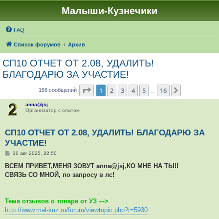
Малыши-Кузнечики
FAQ
Список форумов
Архив
СП10 ОТЧЕТ ОТ 2.08, УДАЛИТЬ!
БЛАГОДАРЮ ЗА УЧАСТИЕ!
Страница
1
из
16
1
2
3
4
5
16
След.
156 сообщений
…
anna@jsj
Организатор с опытом
СП10 ОТЧЕТ ОТ 2.08, УДАЛИТЬ! БЛАГОДАРЮ ЗА
УЧАСТИЕ!
С
30 авг 2025, 22:50
о
о
ВСЕМ ПРИВЕТ,МЕНЯ ЗОВУТ anna@jsj,КО МНЕ НА ТЫ!!
б
СВЯЗЬ СО МНОЙ, по запросу в лс!
щ
е
н
и
е
Тема отзывов о товаре от УЗ --->
http://www.mal-kuz.ru/forum/viewtopic.php?t=5930