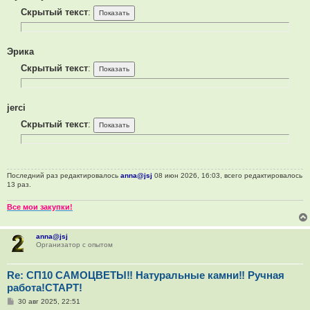
Скрытый текст
:
Эрика
Скрытый текст
:
jerci
Скрытый текст
:
Последний раз редактировалось
anna@jsj
08 июн 2026, 16:03, всего редактировалось
13 раз.
Все мои закупки!
anna@jsj
Организатор с опытом
Re: СП10 САМОЦВЕТЫ‼ Натуральные камни‼ Ручная
работа!СТАРТ!
С
30 авг 2025, 22:51
о