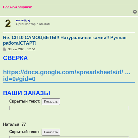
Все мои закупки!
anna@jsj
Организатор с опытом
Re: СП10 САМОЦВЕТЫ‼ Натуральные камни‼ Ручная
работа!СТАРТ!
С
30 авг 2025, 22:51
о
СВЕРКА
о
б
щ
е
https://docs.google.com/spreadsheets/d/ ...
н
и
id=0#gid=0
е
ВАШИ ЗАКАЗЫ
Скрытый текст
:
Наталья_77
Скрытый текст
: