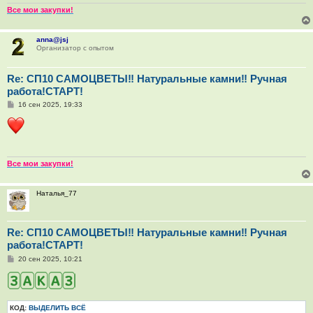
н
и
Все мои закупки!
е
anna@jsj
Организатор с опытом
Re: СП10 САМОЦВЕТЫ‼ Натуральные камни‼ Ручная
работа!СТАРТ!
С
16 сен 2025, 19:33
о
о
б
щ
е
н
и
Все мои закупки!
е
Наталья_77
Re: СП10 САМОЦВЕТЫ‼ Натуральные камни‼ Ручная
работа!СТАРТ!
С
20 сен 2025, 10:21
о
о
б
щ
е
КОД:
ВЫДЕЛИТЬ ВСЁ
н