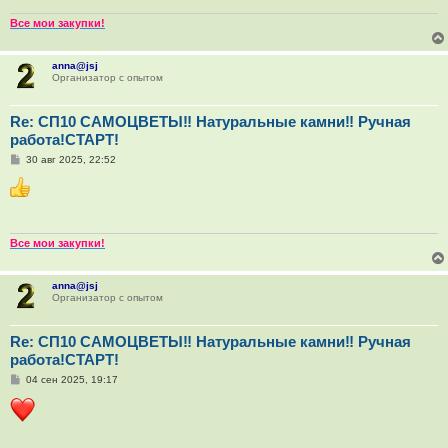
Все мои закупки!
anna@jsj
Организатор с опытом
Re: СП10 САМОЦВЕТЫ‼ Натуральные камни‼ Ручная
работа!СТАРТ!
С
30 авг 2025, 22:52
о
о
б
щ
е
н
и
Все мои закупки!
е
anna@jsj
Организатор с опытом
Re: СП10 САМОЦВЕТЫ‼ Натуральные камни‼ Ручная
работа!СТАРТ!
С
04 сен 2025, 19:17
о
о
б
щ
е