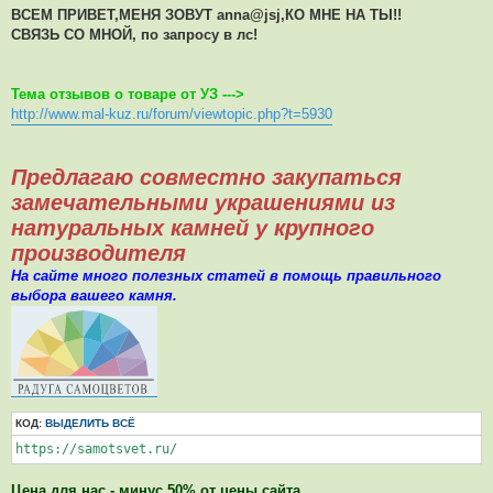
о
ВСЕМ ПРИВЕТ,МЕНЯ ЗОВУТ anna@jsj,КО МНЕ НА ТЫ!!
б
СВЯЗЬ СО МНОЙ, по запросу в лс!
щ
е
н
и
е
Тема отзывов о товаре от УЗ --->
http://www.mal-kuz.ru/forum/viewtopic.php?t=5930
Предлагаю совместно закупаться
замечательными украшениями из
натуральных камней у крупного
производителя
На сайте много полезных статей в помощь правильного
выбора вашего камня.
КОД:
ВЫДЕЛИТЬ ВСЁ
https://samotsvet.ru/
Цена для нас - минус 50% от цены сайта