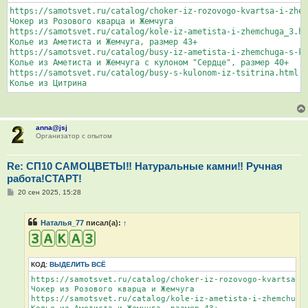
и
https://samotsvet.ru/catalog/choker-iz-rozovogo-kvartsa-i-zhem
е
Чокер из Розового кварца и Жемчуга

https://samotsvet.ru/catalog/kole-iz-ametista-i-zhemchuga_3.ht
Колье из Аметиста и Жемчуга, размер 43+

https://samotsvet.ru/catalog/busy-iz-ametista-i-zhemchuga-s-ku
Колье из Аметиста и Жемчуга с кулоном "Сердце", размер 40+

https://samotsvet.ru/catalog/busy-s-kulonom-iz-tsitrina.html

Колье из Цитрина
anna@jsj
Организатор с опытом
Re: СП10 САМОЦВЕТЫ‼ Натуральные камни‼ Ручная
работа!СТАРТ!
С
20 сен 2025, 15:28
о
о
б
Наталья_77
писал(а):
↑
щ
е
н
и
е
КОД:
ВЫДЕЛИТЬ ВСЁ
https://samotsvet.ru/catalog/choker-iz-rozovogo-kvartsa-i-
Чокер из Розового кварца и Жемчуга

https://samotsvet.ru/catalog/kole-iz-ametista-i-zhemchuga_