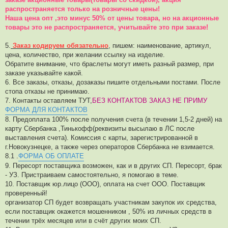
распространяется только на розничные цены!
Наша цена опт ,это минус 50% от цены товара, но на акционные
товары это не распространяется, учитывайте это при заказе!
5.
Заказ кодируем обязательно
, пишем: наименование, артикул,
цена, количество, при желании ссылку на изделие.
Обратите внимание, что браслеты могут иметь разный размер, при
заказе указывайте какой.
6. Все заказы, отказы, дозаказы пишите отдельными постами. После
стопа отказы не принимаю.
7. Контакты оставляем ТУТ,
БЕЗ КОНТАКТОВ ЗАКАЗ НЕ ПРИМУ
ФОРМА ДЛЯ КОНТАКТОВ
8. Предоплата 100% после получения счета (в течении 1,5-2 дней) на
карту Сбербанка ,Тинькофф(реквизиты высылаю в ЛС после
выставления счета). Комиссия с карты, зарегистрированной в
г.Новокузнецке, а также через операторов Сбербанка не взимается.
8.1 .
ФОРМА ОБ ОПЛАТЕ
9. Пересорт поставщика возможен, как и в других СП. Пересорт, брак
- УЗ. Пристраиваем самостоятельно, я помогаю в теме.
10. Поставщик юр.лицо (ООО), оплата на счет ООО. Поставщик
проверенный!
организатор СП будет возвращать участникам закупок их средства,
если поставщик окажется мошенником , 50% из личных средств в
течении трёх месяцев или в счёт других моих СП.