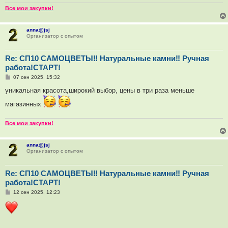
н
и
Все мои закупки!
е
anna@jsj
Организатор с опытом
Re: СП10 САМОЦВЕТЫ‼ Натуральные камни‼ Ручная
работа!СТАРТ!
С
07 сен 2025, 15:32
о
о
уникальная красота,широкий выбор, цены в три раза меньше
б
щ
магазинных
е
н
и
Все мои закупки!
е
anna@jsj
Организатор с опытом
Re: СП10 САМОЦВЕТЫ‼ Натуральные камни‼ Ручная
работа!СТАРТ!
С
12 сен 2025, 12:23
о
о
б
щ
е