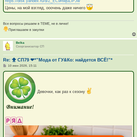
https://disk.yandex.ru/d/Z_EC9RwjuLIPJw
Цены, на мой взгляд, ооочень даже ничего
Все вопросы решаем в ТЕМЕ, не в личке!
Приглашаем в закупки
Belka
Соорганизатор СП
Re: 🐥 СП79 ❤*”Мода от ГУ&Ко: найдется ВСЁ!”*
С
10 июн 2026, 15:11
о
о
б
щ
е
н
Девочки, как раз к сезону
и
е