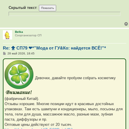
о
о
Скрытый текст
:
б
щ
е
н
и
е
Belka
Соорганизатор СП
Re: 🐥 СП79 ❤*”Мода от ГУ&Ко: найдется ВСЁ!”*
С
28 май 2026, 18:45
о
о
б
щ
е
н
Девочки, давайте пробуем собрать косметику
и
е
(фабричный Китай).
Отзывы хорошие. Многие позиции идут в красивых достойных
упаковках. Там есть шампуни и кондиционеры, мыло, лосьоны для
тела, гели для душа, массажное масло, разные мази, зубная
паста, диффузоры и пр.
Оптовые цены действуют от 20 тысяч.