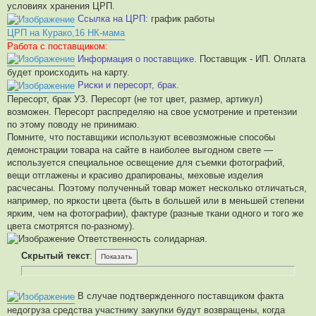
условиях хранения ЦРП.
Ссылка на ЦРП:
график работы
ЦРП на Курако,16 НК-мама
Работа с поставщиком:
Информация о поставщике.
Поставщик - ИП. Оплата
будет происходить на карту.
Риски и пересорт, брак.
Пересорт, брак УЗ. Пересорт (не тот цвет, размер, артикул)
возможен. Пересорт распределяю на свое усмотрение и претензии
по этому поводу не принимаю.
Помните, что поставщики используют всевозможные способы
демонстрации товара на сайте в наиболее выгодном свете —
используется специальное освещение для съемки фотографий,
вещи отглажены и красиво драпированы, меховые изделия
расчесаны. Поэтому полученный товар может несколько отличаться,
например, по яркости цвета (быть в большей или в меньшей степени
ярким, чем на фотографии), фактуре (разные ткани одного и того же
цвета смотрятся по-разному).
Ответственность солидарная.
Скрытый текст
:
В случае подтвержденного поставщиком факта
недогруза средства участнику закупки будут возвращены, когда