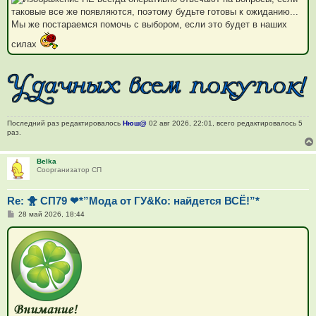
таковые все же появляются, поэтому будьте готовы к ожиданию...
Мы же постараемся помочь с выбором, если это будет в наших
силах
Последний раз редактировалось
Нюш@
02 авг 2026, 22:01, всего редактировалось 5
раз.
Belka
Соорганизатор СП
Re: 🐥 СП79 ❤*”Мода от ГУ&Ко: найдется ВСЁ!”*
С
28 май 2026, 18:44
о
о
б
щ
е
н
и
е