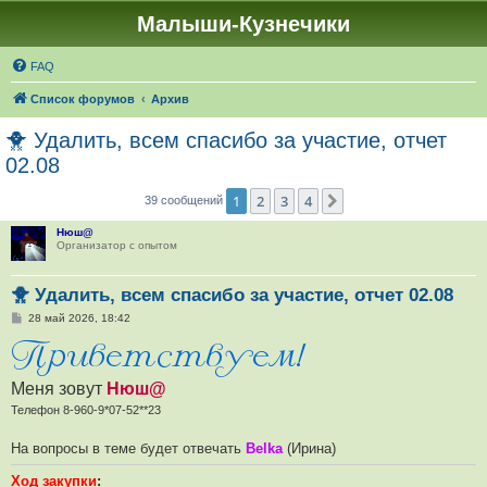
Малыши-Кузнечики
FAQ
Список форумов
Архив
🐥 Удалить, всем спасибо за участие, отчет
02.08
1
2
3
4
След.
39 сообщений
Нюш@
Организатор с опытом
🐥 Удалить, всем спасибо за участие, отчет 02.08
С
28 май 2026, 18:42
о
о
б
щ
е
Меня зовут
Нюш@
н
и
Телефон 8-960-9*07-52**23
е
На вопросы в теме будет отвечать
Belka
(Ирина)
Ход закупки
: