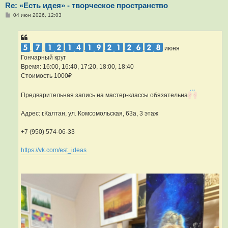
Re: «Есть идея» - творческое пространство
С
04 июн 2026, 12:03
о
о
б
щ
е
,
,
,
,
,
,
,
июня
н
Гончарный круг
и
е
Время: 16:00, 16:40, 17:20, 18:00, 18:40
Стоимость 1000₽
Предварительная запись на мастер-классы обязательна
Адрес: г.Калтан, ул. Комсомольская, 63а, 3 этаж
+7 (950) 574-06-33
https://vk.com/est_ideas