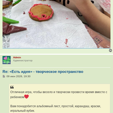
Admin
Администратор
Re: «Есть идея» - творческое пространство
С
09 июн 2026, 19:30
о
о
б
щ
е
Отличная игра, чтобы весело и творчески провести время вместе с
н
ребенком
и
е
Вам понадобится альбомный лист, простой, карандаш, краски,
игральный кубик.