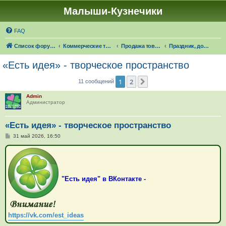
Малыши-Кузнечики
FAQ
Список форумов
Коммерческие темы
Продажа товаров "в наличии", оказание услуг
Праздник, досуг, путешествия
«Есть идея» - творческое пространство
1
2
След.
11 сообщений
Admin
Администратор
«Есть идея» - творческое пространство
С
31 май 2026, 16:50
о
о
б
щ
е
н
"Есть идея" в ВКонтакте -
и
е
https://vk.com/est_ideas