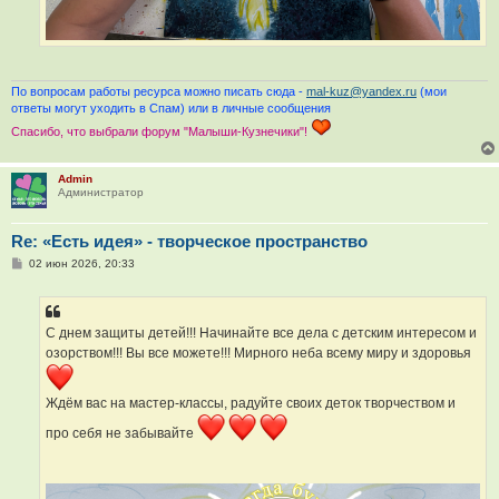
По вопросам работы ресурса можно писать сюда -
mal-kuz@yandex.ru
(мои
ответы могут уходить в Спам) или в личные сообщения
Спасибо, что выбрали форум "Малыши-Кузнечики"!
Admin
Администратор
Re: «Есть идея» - творческое пространство
С
02 июн 2026, 20:33
о
о
б
щ
е
С днем защиты детей!!! Начинайте все дела с детским интересом и
н
озорством!!! Вы все можете!!! Мирного неба всему миру и здоровья
и
е
Ждём вас на мастер-классы, радуйте своих деток творчеством и
про себя не забывайте