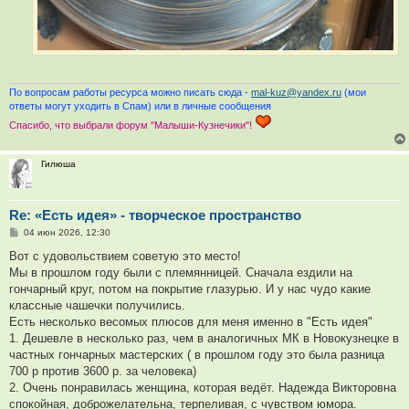
По вопросам работы ресурса можно писать сюда -
mal-kuz@yandex.ru
(мои
ответы могут уходить в Спам) или в личные сообщения
Спасибо, что выбрали форум "Малыши-Кузнечики"!
Гилюша
Re: «Есть идея» - творческое пространство
С
04 июн 2026, 12:30
о
о
Вот с удовольствием советую это место!
б
Мы в прошлом году были с племянницей. Сначала ездили на
щ
е
гончарный круг, потом на покрытие глазурью. И у нас чудо какие
н
классные чашечки получились.
и
е
Есть несколько весомых плюсов для меня именно в "Есть идея"
1. Дешевле в несколько раз, чем в аналогичных МК в Новокузнецке в
частных гончарных мастерских ( в прошлом году это была разница
700 р против 3600 р. за человека)
2. Очень понравилась женщина, которая ведёт. Надежда Викторовна
спокойная, доброжелательна, терпеливая, с чувством юмора.