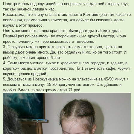
Подстроилась под крутящийся в непривычную для неё сторону круг,
так как ребёнок левша у нас.
Рассказала, что глину она заготавливает в Калтане (она там какая-то
особенная, премиального качества, как сейчас бы сказали), долго
изучала этот процесс.
Опять же мне есть с чем сравнить, были дважды в Людях дела.
Первый раз понравилось, во второй нет - был другой мастер, и она
просто половину мк переписывалась в телефоне.
3. Глазурью можно приехать покрыть самостоятельно, цветов на
выбор дают очень много. Да, это отдельный мк, но он того стоит. И
ребёнку, и мне интересно было.
4. Само место уютное, тихое и красивое: и сам городок, и здание, в
коротком располагается пространство. На 1 этаже есть кафе, кормят
вкусно, ценник средний.
5. Добраться из Новокузнецка можно на электричке за 45-50 минут +
пешком от места минут 15-20 прогулочным шагом. Это дёшево и
удобно. Билет на электричку стоит 71 руб.