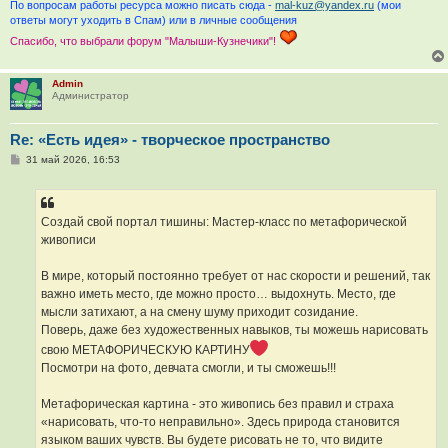
По вопросам работы ресурса можно писать сюда -
mal-kuz@yandex.ru
(мои
ответы могут уходить в Спам) или в личные сообщения
Спасибо, что выбрали форум "Малыши-Кузнечики"!
Admin
Администратор
Re: «Есть идея» - творческое пространство
С
31 май 2026, 16:53
о
о
б
щ
е
Создай свой портал тишины: Мастер-класс по метафорической
н
живописи
и
е
В мире, который постоянно требует от нас скорости и решений, так
важно иметь место, где можно просто… выдохнуть. Место, где
мысли затихают, а на смену шуму приходит созидание.
Поверь, даже без художественных навыков, ты можешь нарисовать
свою МЕТАФОРИЧЕСКУЮ КАРТИНУ
Посмотри на фото, девчата смогли, и ты сможешь!!!
Метафорическая картина - это живопись без правил и страха
«нарисовать, что-то неправильно». Здесь природа становится
языком ваших чувств. Вы будете рисовать не то, что видите