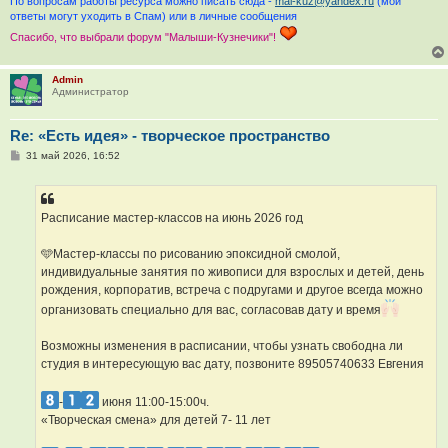
По вопросам работы ресурса можно писать сюда -
mal-kuz@yandex.ru
(мои
ответы могут уходить в Спам) или в личные сообщения
Спасибо, что выбрали форум "Малыши-Кузнечики"!
Admin
Администратор
Re: «Есть идея» - творческое пространство
С
31 май 2026, 16:52
о
о
б
щ
е
Расписание мастер-классов на июнь 2026 год
н
и
е
🩵Мастер-классы по рисованию эпоксидной смолой,
индивидуальные занятия по живописи для взрослых и детей, день
рождения, корпоратив, встреча с подругами и другое всегда можно
организовать специально для вас, согласовав дату и время
Возможны изменения в расписании, чтобы узнать свободна ли
студия в интересующую вас дату, позвоните 89505740633 Евгения
-
июня 11:00-15:00ч.
«Творческая смена» для детей 7- 11 лет